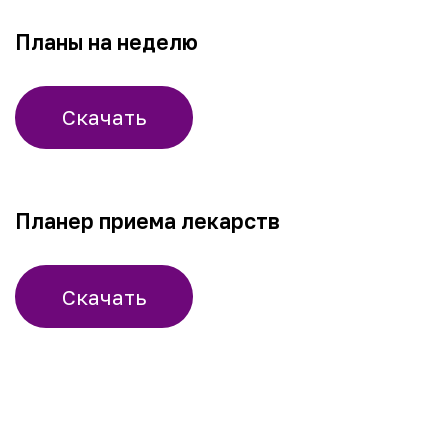
Статьи
Забота о близком
Партнерам
info@dementcia.net
Отчетность
+7 (925) 725-38-49
Документы и реквизиты
2026 АНО «ДЕМЕНЦИЯ.НЕТ»