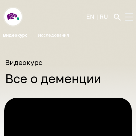
EN
|
RU
Видеокурс
Исследования
Видеокурс
Все о деменции
Проблемы с памятью? Возможно, у