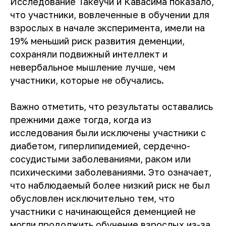
Исследование Такеучи и Кавасима показало,
что участники, вовлеченные в обучении для
взрослых в начале эксперимента, имели на
19% меньший риск развития деменции,
сохраняли подвижный интеллект и
невербальное мышление лучше, чем
участники, которые не обучались.
Важно отметить, что результаты оставались
прежними даже тогда, когда из
исследования были исключены участники с
диабетом, гиперлипидемией, сердечно-
сосудистыми заболеваниями, раком или
психическими заболеваниями. Это означает,
что наблюдаемый более низкий риск не был
обусловлен исключительно тем, что
Тест
О деменции
участники с начинающейся деменцией не
О нас
Забота о себе
могли продолжить обучение взрослых из-за