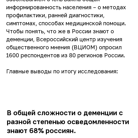
информированность населения – о методах
профилактики, ранней диагностики,
симптомах, способах медицинской помощи.
Чтобы понять, что же в России знают о
деменции, Всероссийский центр изучения
общественного мнения (ВЦИОМ) опросил
1600 респондентов из 80 регионов России.
Главные выводы по итогу исследования:
Тест
О деменции
О нас
Забота о себе
Статьи
Забота о близком
Партнерам
info@dementcia.net
Отчетность
В общей сложности о деменции с
+7 (925) 725-38-49
Документы и реквизиты
разной степенью осведомленности
знают 68% россиян.