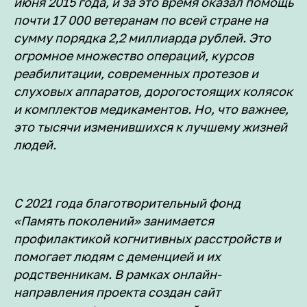
июня 2015 года, и за это время оказал помощь
почти 17 000 ветеранам по всей стране на
Тест
О деменции
сумму порядка 2,2 миллиарда рублей. Это
О нас
Забота о себе
огромное множество операций, курсов
Статьи
Забота о близком
реабилитации, современных протезов и
слуховых аппаратов, дорогостоящих колясок
Партнерам
info@dementcia.net
и комплектов медикаментов. Но, что важнее,
Отчетность
+7 (925) 725-38-49
это тысячи изменившихся к лучшему жизней
Документы и реквизиты
людей.
2026 АНО «ДЕМЕНЦИЯ.НЕТ»
С 2021 года благотворительный фонд
«Память поколений» занимается
профилактикой когнитивных расстройств и
помогает людям с деменцией и их
родственникам. В рамках онлайн-
направления проекта создан сайт