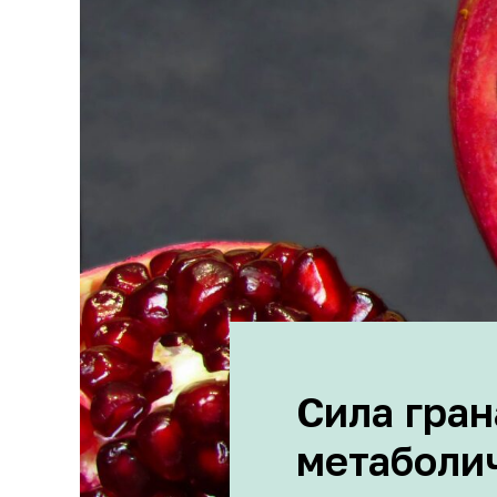
Сила гран
метаболи