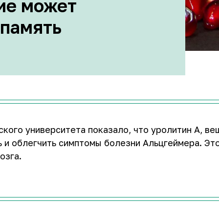
ие может
 память
кого университета показало, что уролитин А, в
ь и облегчить симптомы болезни Альцгеймера. Эт
озга.