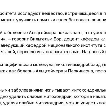
ситета исследуют вещество, встречающееся в при
ю, может улучшить память и способствовать лечен
 с болезнью Альцгеймера показывает, что уроли
и», — говорит Вильгельм Бор, доцент кафедры к
заведующий кафедрой Национального института с
 мышей, перспективы положительные. На данный 
специфическая молекула, никотинамидрибозид (д
ких как болезнь Альцгеймера и Паркинсона, поск
ными заболеваниями испытывают митохондриальн
рудно удалить слабые митохондрии, которые накап
и, удаляя слабые митохондрии, можно увидеть по