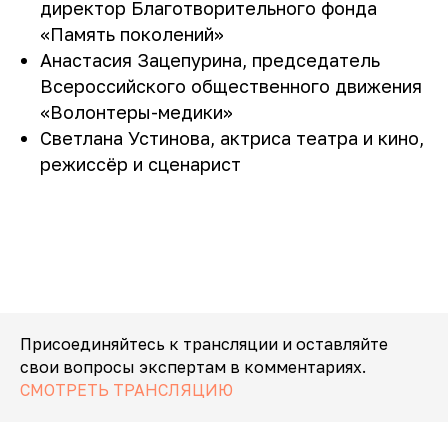
директор Благотворительного фонда
О нас
Забота о себе
«Память поколений»
Статьи
Забота о близком
Анастасия Зацепурина, председатель
Партнерам
Всероссийского общественного движения
info@dementcia.net
Отчетность
«Волонтеры-медики»
+7 (925) 725-38-49
Документы и реквизиты
Светлана Устинова, актриса театра и кино,
режиссёр и сценарист
2026 АНО «ДЕМЕНЦИЯ.НЕТ»
Присоединяйтесь к трансляции и оставляйте
свои вопросы экспертам в комментариях.
СМОТРЕТЬ ТРАНСЛЯЦИЮ