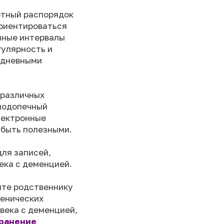
ртный распорядок
ориентироваться
нные интервалы
гулярность и
едневными
 различных
 подопечный
Электронные
 быть полезными.
для записей,
ека с деменцией.
йте родственнику
иенических
века с деменцией,
ранение