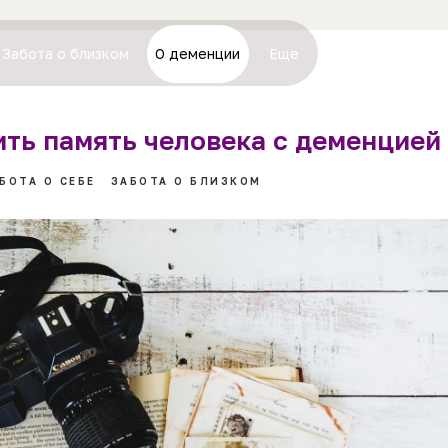
Забота о близком
О деменции
Еще
ить память человека с деменцией
БОТА О СЕБЕ
ЗАБОТА О БЛИЗКОМ