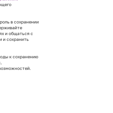
ющего
 роль в сохранении
держивайте
ях и общаться с
и и сохранить
ходы к сохранению
,
 возможностей.