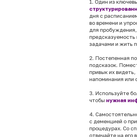
1. Один из ключев
структурированн
дня с расписание
во времени и упр
для пробуждения, 
предсказуемость 
задачами и жить п
2. Постепенная п
подсказок. Поме
привык их видеть,
напоминания или 
3. Используйте бо
чтобы
нужная ин
4. Самостоятельн
с деменцией о при
процедурах. Со сп
отвечайте на его 