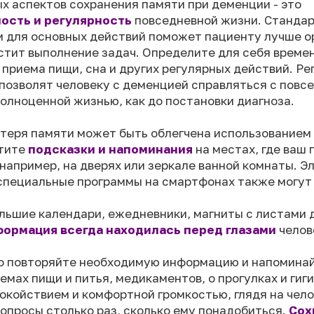
ых аспектов сохранения памяти при деменции - это
ость и регулярность
повседневной жизни. Станда
м для основных действий поможет пациенту лучше 
остит выполнение задач. Определите для себя време
приема пищи, сна и других регулярных действий. Ре
позволят человеку с деменцией справляться с повс
олноценной жизнью, как до постановки диагноза.
отеря памяти может быть облегчена использованием
стите
подсказки и напоминания
на местах, где ваш
 например, на дверях или зеркале ванной комнаты. 
специальные программы на смартфонах также могут
льшие календари, ежедневники, магниты с листами 
формация всегда находилась перед глазами
челов
о повторяйте необходимую информацию и напомина
емах пищи и питья, медикаментов, о прогулках и гиг
окойствием и комфортной громкостью, глядя на чело
вопросы столько раз, сколько ему понадобиться.
Сох