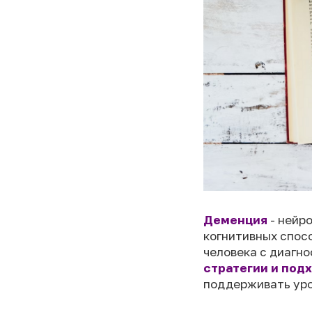
Деменция
- нейро
когнитивных спос
человека с диагно
стратегии и под
поддерживать уро