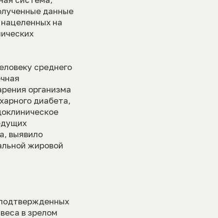
олученные данные
 нацеленных на
лических
еловеку среднего
очная
арения организма
харного диабета,
доклиническое
ведущих
а, выявило
альной жировой
и подтвержденных
веса в зрелом