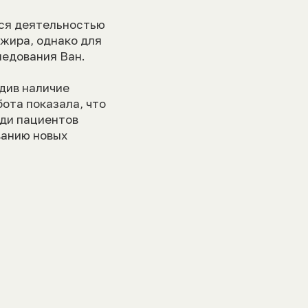
тся деятельностью
 жира, однако для
ледования Ван.
див наличие
бота показала, что
еди пациентов
ванию новых