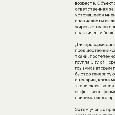
возрасте. Объект
ответственная за
устоявшееся мнен
специалисты выдв
жировые ткани сп
практически беск
Для проверки дан
предшественников
ткани, постепенн
группа City of H
грызунов вторым 
быстро генерирую
сценарии, когда 
ткани оказывался
эффективно форми
принимающего орг
Затем ученые при