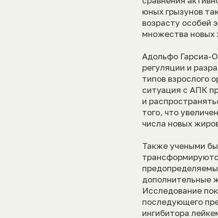
сравнения активн
юных грызунов так
возрасту особей 
множества новых 
Адольфо Гарсиа-О
регуляции и разра
типов взрослого о
ситуация с АПК п
и распространять
того, что увеличе
числа новых жиро
Также учеными бы
трансформируются
предопределяемые
дополнительные ж
Исследование пок
последующего пре
ингибитора лейкем