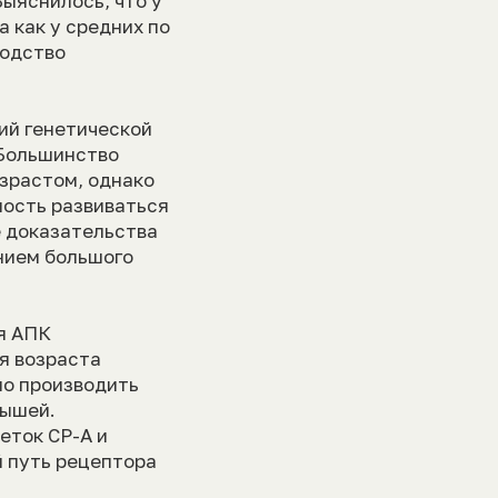
ыяснилось, что у
 как у средних по
водство
ий генетической
«Большинство
озрастом, однако
ность развиваться
е доказательства
ением большого
я АПК
я возраста
но производить
мышей.
еток СР-А и
й путь рецептора