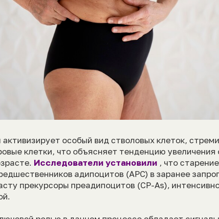
 активизирует особый вид стволовых клеток, стрем
овые клетки, что объясняет тенденцию увеличения
озрасте.
Исследователи установили
, что старени
редшественников адипоцитов (APC) в заранее запро
асту прекурсоры преадипоцитов (CP-As), интенсив
ой.
ключевой ролью в данном процессе обладает сигналь