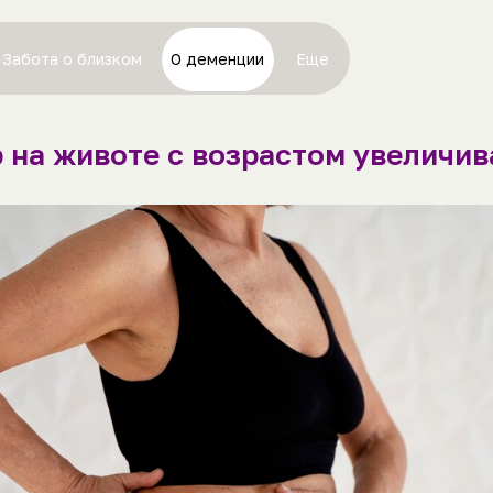
Забота о близком
О деменции
Еще
 на животе с возрастом увеличив