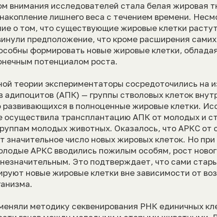
ом внимания исследователей стала белая жировая т
 накопление лишнего веса с течением времени. Несм
ие о том, что существующие жировые клетки растут
инули предположение, что кроме расширения самих 
особны формировать новые жировые клетки, облада
онечным потенциалом роста.
ной теории экспериментаторы сосредоточились на и
 адипоцитов (АПК) — группы стволовых клеток внут
о развивающихся в полноценные жировые клетки. И
ope осуществила трансплантацию АПК от молодых и с
группам молодых животных. Оказалось, что АРКС от
т значительное число новых жировых клеток. Но при
молодые АРКС вводились пожилым особям, рост новог
 незначительным. Это подтверждает, что сами стар
руют новые жировые клетки вне зависимости от во
анизма.
меняли методику секвенирования РНК единичных кл