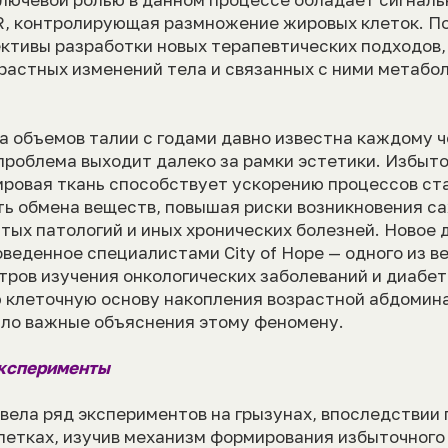
FR, контролирующая размножение жировых клеток. П
ктивы разработки новых терапевтических подходов,
растных изменений тела и связанных с ними метабо
а объемов талии с годами давно известна каждому ч
 проблема выходит далеко за рамки эстетики. Избыт
ровая ткань способствует ускорению процессов ст
ть обмена веществ, повышая риски возникновения са
тых патологий и иных хронических болезней. Новое 
веденное специалистами City of Hope — одного из 
тров изучения онкологических заболеваний и диабет
клеточную основу накопления возрастной абдомин
ло важные объяснения этому феномену.
эксперименты
овела ряд экспериментов на грызунах, впоследстви
летках, изучив механизм формирования избыточного 