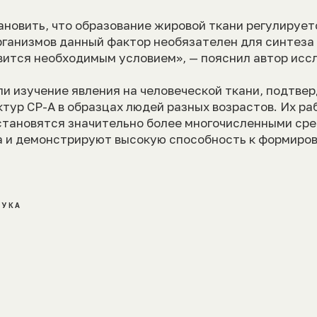
ановить, что образование жировой ткани регулируе
рганизмов данный фактор необязателен для синтеза
вится необходимым условием», — пояснил автор исс
и изучение явления на человеческой ткани, подтвер
тур CP-A в образцах людей разных возрастов. Их ра
становятся значительно более многочисленными ср
а и демонстрируют высокую способность к формиро
АУКА