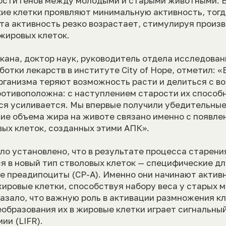
ости генов между молодыми и старыми животными. В
ие клетки проявляют минимальную активность, тогда
эта активность резко возрастает, стимулируя произ
жировых клеток.
кана, доктор наук, руководитель отдела исследован
ботки лекарств в институте City of Hope, отметил: 
рганизма теряют возможность расти и делиться с в
ротивоположна: с наступлением старости их способ
ся усиливается. Мы впервые получили убедительны
ние объема жира на животе связано именно с появл
вых клеток, созданных этими АПК».
ло установлено, что в результате процесса старени
 в новый тип стволовых клеток — специфические дл
 преадипоциты (СР-А). Именно они начинают актив
ировые клетки, способствуя набору веса у старых 
азало, что важную роль в активации размножения кл
образования их в жировые клетки играет сигнальны
ии (LIFR).