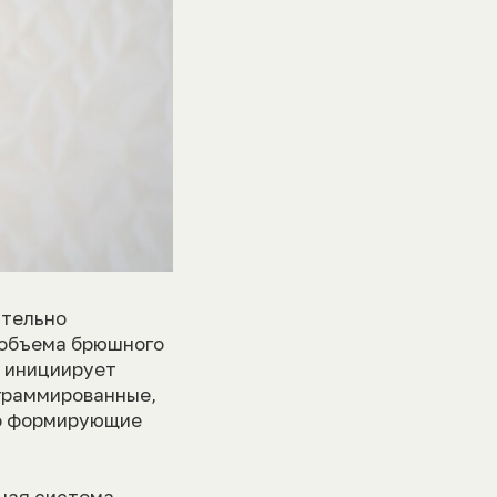
ительно
 объема брюшного
е инициирует
граммированные,
но формирующие
ная система,