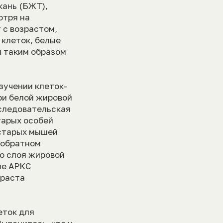
кань (БЖТ),
отря на
 с возрастом,
клеток, белые
я таким образом
зучении клеток-
ри белой жировой
сследовательская
тарых особей
 старых мышей
 обратном
о слоя жировой
ые АРКС
зраста
еток для