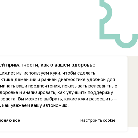
ей приватности, как о вашем здоровье
ия.net мы используем куки, чтобы сделать
info@dementcia.net
ктике деменции и ранней диагностике удобной для
+7 (925) 725-38-49
оминать ваши предпочтения, показывать релевантные
здоровье и анализировать, как улучшить поддержку
Документы и реквизиты
зраста. Вы можете выбрать, какие куки разрешить —
, как уважаем вашу автономию.
2026 АНО «ДЕМЕНЦИЯ.НЕТ»
лоняю все
Настроить cookie