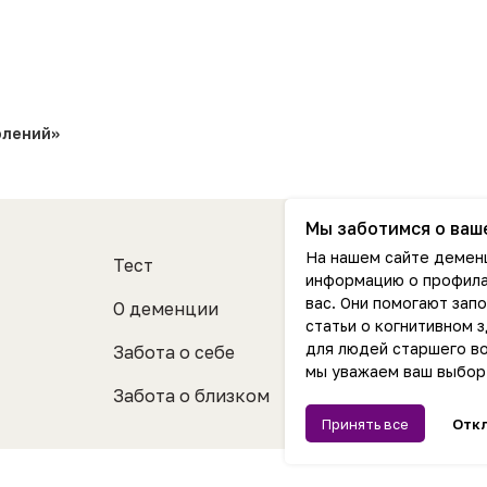
олений»
Мы заботимся о ваш
На нашем сайте деменц
Тест
информацию о профила
вас. Они помогают зап
О деменции
статьи о когнитивном 
для людей старшего во
Забота о себе
мы уважаем ваш выбор
Забота о близком
Принять все
Отк