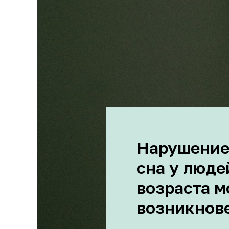
Нарушение
сна у люде
возраста м
возникнов