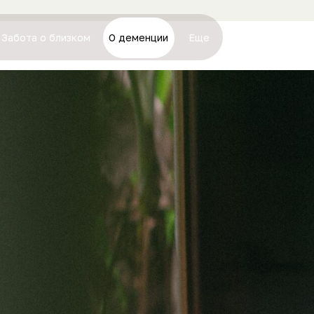
Забота о близком
О деменции
Еще