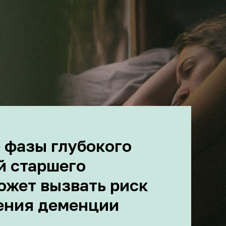
 фазы глубокого
й старшего
ожет вызвать риск
ения деменции