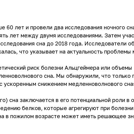
 60 лет и провели два исследования ночного сна 
пять лет между двумя исследованиями. Затем уча
сследования сна до 2018 года. Исследователи о
алась, что указывает на актуальность проблемы 
етический риск болезни Альцгеймера или объемы
енноволнового сна. Мы обнаружили, что только 
н с ускоренным снижением медленноволнового сна
о) сна заключается в его потенциальной роли в 
ведению белков, которые агрегируют при болезни
на в пожилом возрасте может иметь решающее з