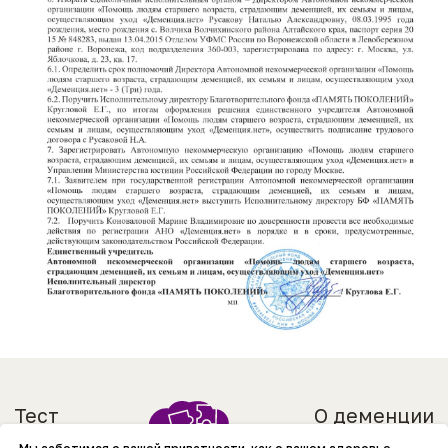
Тест
О деменции
О нас
Забота о себе
Статьи
Забота о близком
Партнерам
info@dementcia.net
Отчетность
+7 (925) 725-38-49
Документы и реквизиты
2026 АНО «ДЕМЕНЦИЯ.НЕТ»