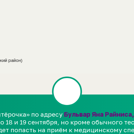
ский район)
с проектом
«Центры местного сообщества»
,
чка с заботой»
— это проект для всех, кто хочет сдела
ятёрочка» по адресу
Бульвар Яна Райниса,
агазинах можно бесплатно провести любое доброе
о 18 и 19 сентября, но кроме обычного те
раздник для соседей, спортивное или эко-мероприятие
ет попасть на приём к медицинскому сп