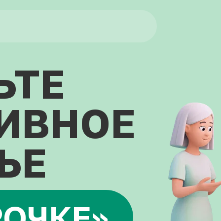
Забота о близком
О деменции
Еще
ЬТЕ
ИВНОЕ
ЬЕ
РОЧКЕ»