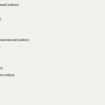
нный район)
)
дниковский район)
)
о)
сентября)