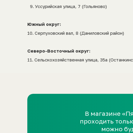
9.⁠ ⁠Уссурийская улица, 7 (Гольяново)
Южный округ:
10.⁠ ⁠Серпуховский вал, 8 (Даниловский район)
Северо-Восточный округ:
11.⁠ ⁠Сельскохозяйственная улица, 35а (Останкин
Деменция.net проводит эту акцию совместно 
реализующегося в рамках программы
«Пятёро
В магазине «П
жизнь в своём районе ярче и интереснее. В м
проходить тольк
событие — мастер-класс, выставку, лекцию, п
можно буд
и многое другое!