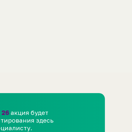
ть
 26
акция будет
стирования здесь
ециалисту.